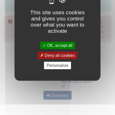
Merci d'utiliser le formulaire de contact en cliquant sur
"démarrer".
This site uses cookies
and gives you control
Pour accéder à ce formulaire, merci d'utiliser votre mot de
over what you want to
passe d'accès aux applications de la HAS. Dans le cas où
activate
vous l'auriez oublié, nous vous invitons à cliquer sur le lien
"mot de passe oublié".
OK, accept all
Deny all cookies
Personalize
Mot de passe oublié ?
Connexion