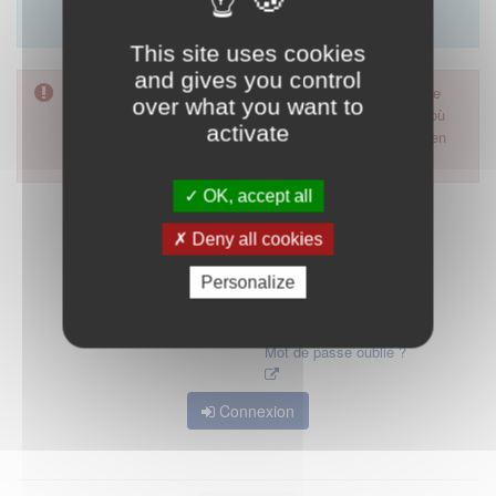
Merci d'utiliser le formulaire de contact en cliquant sur
"démarrer".
This site uses cookies
and gives you control
Pour accéder à ce formulaire, merci d'utiliser votre mot de
over what you want to
passe d'accès aux applications de la HAS. Dans le cas où
activate
vous l'auriez oublié, nous vous invitons à cliquer sur le lien
"mot de passe oublié".
OK, accept all
Deny all cookies
Personalize
Mot de passe oublié ?
Connexion