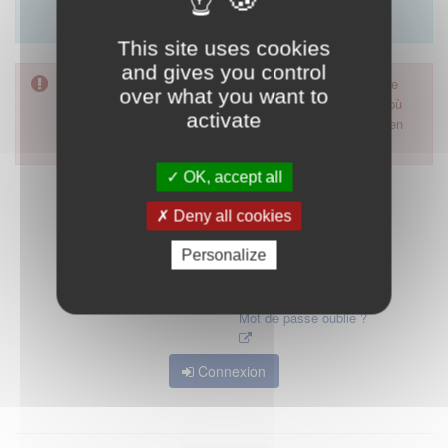
Merci d'utiliser le formulaire de contact en cliquant sur
"démarrer".
This site uses cookies
and gives you control
Pour accéder à ce formulaire, merci d'utiliser votre mot de
over what you want to
passe d'accès aux applications de la HAS. Dans le cas où
activate
vous l'auriez oublié, nous vous invitons à cliquer sur le lien
"mot de passe oublié".
OK, accept all
Deny all cookies
Personalize
Mot de passe oublié ?
Connexion