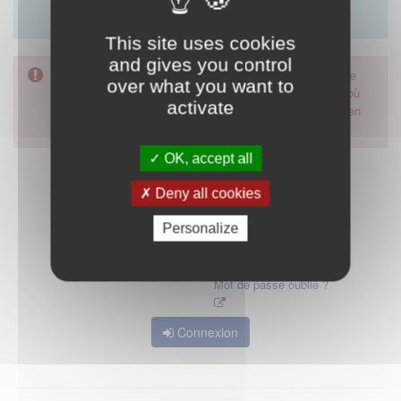
Merci d'utiliser le formulaire de contact en cliquant sur
"démarrer".
This site uses cookies
and gives you control
Pour accéder à ce formulaire, merci d'utiliser votre mot de
over what you want to
passe d'accès aux applications de la HAS. Dans le cas où
activate
vous l'auriez oublié, nous vous invitons à cliquer sur le lien
"mot de passe oublié".
OK, accept all
Deny all cookies
Personalize
Mot de passe oublié ?
Connexion