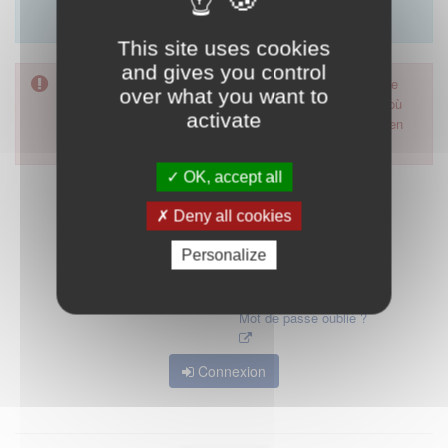
Merci d'utiliser le formulaire de contact en cliquant sur
"démarrer".
This site uses cookies
and gives you control
Pour accéder à ce formulaire, merci d'utiliser votre mot de
over what you want to
passe d'accès aux applications de la HAS. Dans le cas où
activate
vous l'auriez oublié, nous vous invitons à cliquer sur le lien
"mot de passe oublié".
OK, accept all
Deny all cookies
Personalize
Mot de passe oublié ?
Connexion