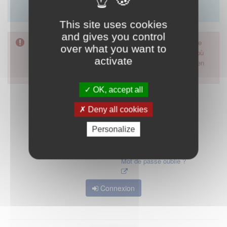
Merci d'utiliser le formulaire de contact en cliquant sur
"démarrer".
This site uses cookies
and gives you control
Pour accéder à ce formulaire, merci d'utiliser votre mot de
over what you want to
passe d'accès aux applications de la HAS. Dans le cas où
activate
vous l'auriez oublié, nous vous invitons à cliquer sur le lien
"mot de passe oublié".
OK, accept all
Deny all cookies
Personalize
Mot de passe oublié ?
Connexion