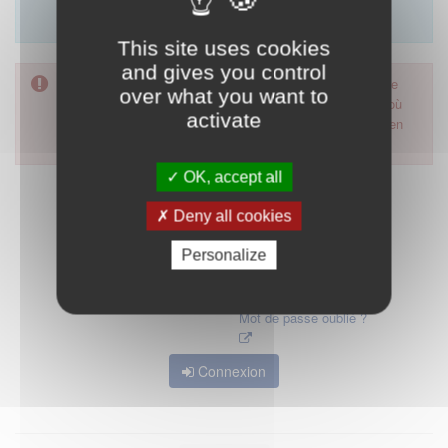
Merci d'utiliser le formulaire de contact en cliquant sur
"démarrer".
This site uses cookies
and gives you control
Pour accéder à ce formulaire, merci d'utiliser votre mot de
over what you want to
passe d'accès aux applications de la HAS. Dans le cas où
activate
vous l'auriez oublié, nous vous invitons à cliquer sur le lien
"mot de passe oublié".
OK, accept all
Deny all cookies
Personalize
Mot de passe oublié ?
Connexion