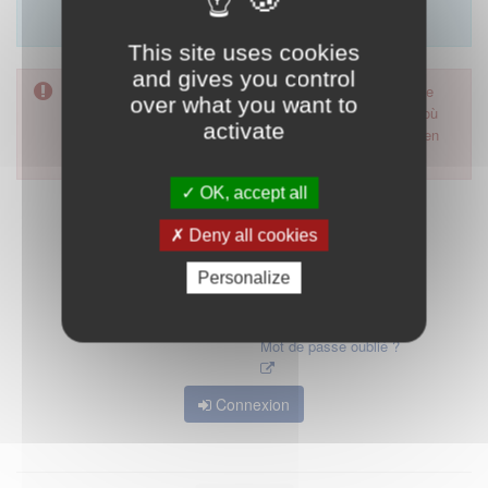
Merci d'utiliser le formulaire de contact en cliquant sur
"démarrer".
This site uses cookies
and gives you control
Pour accéder à ce formulaire, merci d'utiliser votre mot de
over what you want to
passe d'accès aux applications de la HAS. Dans le cas où
activate
vous l'auriez oublié, nous vous invitons à cliquer sur le lien
"mot de passe oublié".
OK, accept all
Deny all cookies
Personalize
Mot de passe oublié ?
Connexion