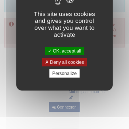
Merci d'utiliser le formulaire de contact en cliquant sur
"démarrer".
This site uses cookies
and gives you control
Pour accéder à ce formulaire, merci d'utiliser votre mot de
over what you want to
passe d'accès aux applications de la HAS. Dans le cas où
activate
vous l'auriez oublié, nous vous invitons à cliquer sur le lien
"mot de passe oublié".
OK, accept all
Deny all cookies
Personalize
Mot de passe oublié ?
Connexion