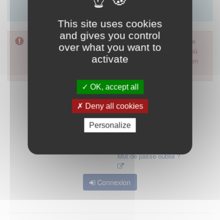
Merci d'utiliser le formulaire de contact en cliquant sur
"démarrer".
This site uses cookies
and gives you control
Pour accéder à ce formulaire, merci d'utiliser votre mot de
over what you want to
passe d'accès aux applications de la HAS. Dans le cas où
activate
vous l'auriez oublié, nous vous invitons à cliquer sur le lien
"mot de passe oublié".
OK, accept all
Deny all cookies
Personalize
Mot de passe oublié ?
Connexion