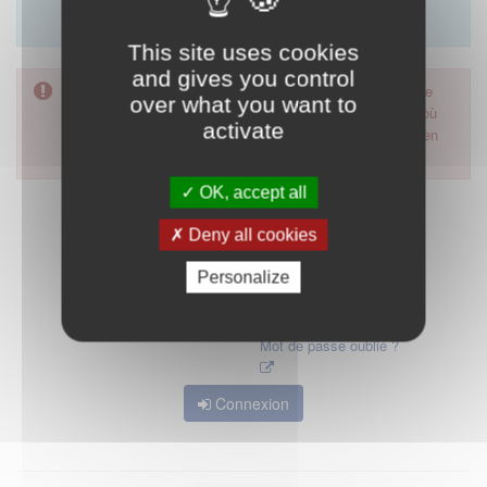
Merci d'utiliser le formulaire de contact en cliquant sur
"démarrer".
This site uses cookies
and gives you control
Pour accéder à ce formulaire, merci d'utiliser votre mot de
over what you want to
passe d'accès aux applications de la HAS. Dans le cas où
activate
vous l'auriez oublié, nous vous invitons à cliquer sur le lien
"mot de passe oublié".
OK, accept all
Deny all cookies
Personalize
Mot de passe oublié ?
Connexion