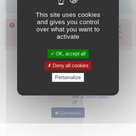
Merci d'utiliser le formulaire de contact en cliquant sur
"démarrer".
This site uses cookies
and gives you control
Pour accéder à ce formulaire, merci d'utiliser votre mot de
over what you want to
passe d'accès aux applications de la HAS. Dans le cas où
activate
vous l'auriez oublié, nous vous invitons à cliquer sur le lien
"mot de passe oublié".
OK, accept all
Deny all cookies
Personalize
Mot de passe oublié ?
Connexion