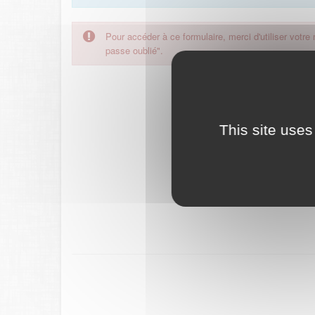
Pour accéder à ce formulaire, merci d'utiliser votre
passe oublié".
This site uses