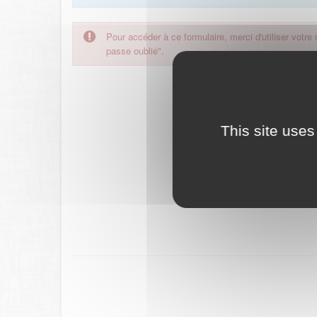
Pour accéder à ce formulaire, merci d'utiliser votre
passe oublié".
This site uses