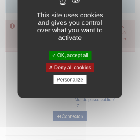
Merci d'utiliser le formulaire de contact en cliquant sur
"démarrer".
This site uses cookies
and gives you control
Pour accéder à ce formulaire, merci d'utiliser votre mot de
over what you want to
passe d'accès aux applications de la HAS. Dans le cas où
activate
vous l'auriez oublié, nous vous invitons à cliquer sur le lien
"mot de passe oublié".
OK, accept all
Deny all cookies
Personalize
Mot de passe oublié ?
Connexion