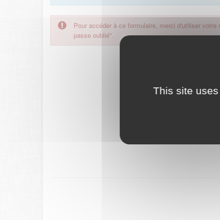
Pour accéder à ce formulaire, merci d'utiliser votre
passe oublié".
This site uses