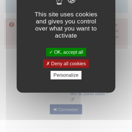
Merci d'utiliser le formulaire de contact en cliquant sur
"démarrer".
This site uses cookies
and gives you control
Pour accéder à ce formulaire, merci d'utiliser votre mot de
over what you want to
passe d'accès aux applications de la HAS. Dans le cas où
activate
vous l'auriez oublié, nous vous invitons à cliquer sur le lien
"mot de passe oublié".
OK, accept all
Deny all cookies
Personalize
Mot de passe oublié ?
Connexion