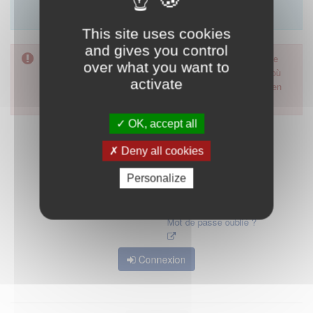
Merci d'utiliser le formulaire de contact en cliquant sur
"démarrer".
This site uses cookies
and gives you control
Pour accéder à ce formulaire, merci d'utiliser votre mot de
over what you want to
passe d'accès aux applications de la HAS. Dans le cas où
activate
vous l'auriez oublié, nous vous invitons à cliquer sur le lien
"mot de passe oublié".
OK, accept all
Deny all cookies
Personalize
Mot de passe oublié ?
Connexion