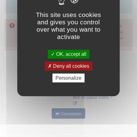
Merci d'utiliser le formulaire de contact en cliquant sur
"démarrer".
This site uses cookies
and gives you control
Pour accéder à ce formulaire, merci d'utiliser votre mot de
over what you want to
passe d'accès aux applications de la HAS. Dans le cas où
activate
vous l'auriez oublié, nous vous invitons à cliquer sur le lien
"mot de passe oublié".
OK, accept all
Deny all cookies
Personalize
Mot de passe oublié ?
Connexion