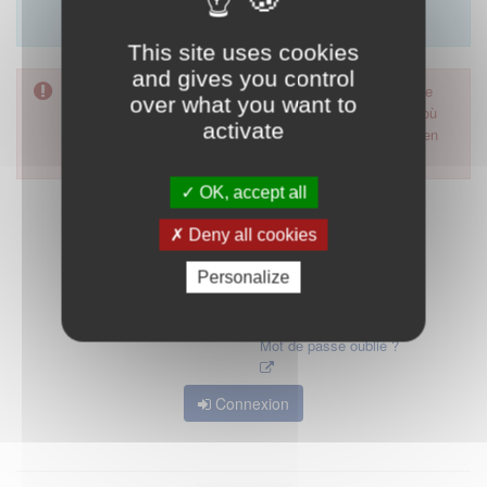
Merci d'utiliser le formulaire de contact en cliquant sur
"démarrer".
This site uses cookies
and gives you control
Pour accéder à ce formulaire, merci d'utiliser votre mot de
over what you want to
passe d'accès aux applications de la HAS. Dans le cas où
activate
vous l'auriez oublié, nous vous invitons à cliquer sur le lien
"mot de passe oublié".
OK, accept all
Deny all cookies
Personalize
Mot de passe oublié ?
Connexion