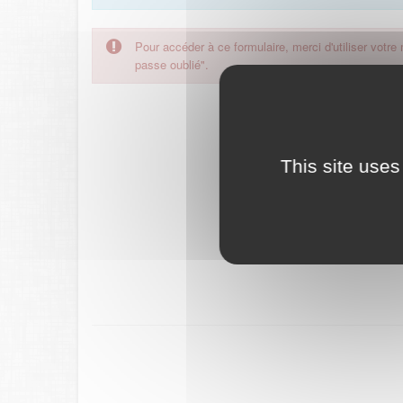
Pour accéder à ce formulaire, merci d'utiliser votre
passe oublié".
This site uses