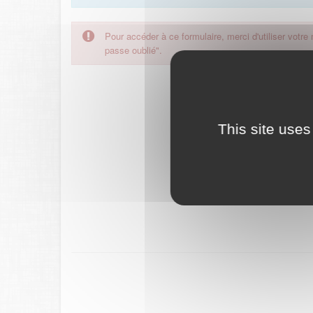
Pour accéder à ce formulaire, merci d'utiliser votre
passe oublié".
This site uses