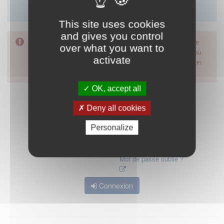
Merci d'utiliser le formulaire de contact en cliquant sur
"démarrer".
This site uses cookies
and gives you control
Pour accéder à ce formulaire, merci d'utiliser votre mot de
over what you want to
passe d'accès aux applications de la HAS. Dans le cas où
activate
vous l'auriez oublié, nous vous invitons à cliquer sur le lien
"mot de passe oublié".
OK, accept all
Deny all cookies
Personalize
Mot de passe oublié ?
Connexion