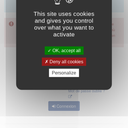
Merci d'utiliser le formulaire de contact en cliquant sur
"démarrer".
This site uses cookies
and gives you control
Pour accéder à ce formulaire, merci d'utiliser votre mot de
over what you want to
passe d'accès aux applications de la HAS. Dans le cas où
activate
vous l'auriez oublié, nous vous invitons à cliquer sur le lien
"mot de passe oublié".
OK, accept all
Deny all cookies
Personalize
Mot de passe oublié ?
Connexion