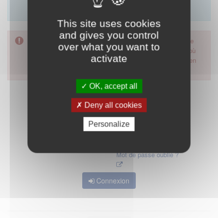
Merci d'utiliser le formulaire de contact en cliquant sur
"démarrer".
This site uses cookies
and gives you control
Pour accéder à ce formulaire, merci d'utiliser votre mot de
over what you want to
passe d'accès aux applications de la HAS. Dans le cas où
activate
vous l'auriez oublié, nous vous invitons à cliquer sur le lien
"mot de passe oublié".
OK, accept all
Deny all cookies
Personalize
Mot de passe oublié ?
Connexion