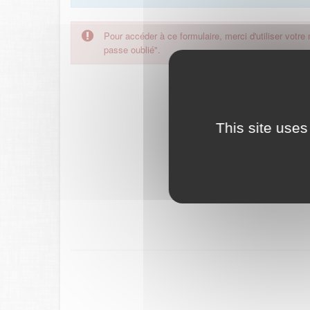
Pour accéder à ce formulaire, merci d'utiliser votre
passe oublié".
This site uses