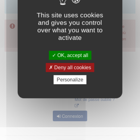
Merci d'utiliser le formulaire de contact en cliquant sur
"démarrer".
This site uses cookies
and gives you control
Pour accéder à ce formulaire, merci d'utiliser votre mot de
over what you want to
passe d'accès aux applications de la HAS. Dans le cas où
activate
vous l'auriez oublié, nous vous invitons à cliquer sur le lien
"mot de passe oublié".
OK, accept all
Deny all cookies
Personalize
Mot de passe oublié ?
Connexion