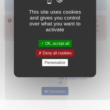
Merci d'utiliser le formulaire de contact en cliquant sur
"démarrer".
This site uses cookies
and gives you control
Pour accéder à ce formulaire, merci d'utiliser votre mot de
over what you want to
passe d'accès aux applications de la HAS. Dans le cas où
activate
vous l'auriez oublié, nous vous invitons à cliquer sur le lien
"mot de passe oublié".
OK, accept all
Deny all cookies
Personalize
Mot de passe oublié ?
Connexion