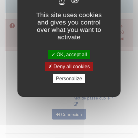
Merci d'utiliser le formulaire de contact en cliquant sur
"démarrer".
This site uses cookies
and gives you control
Pour accéder à ce formulaire, merci d'utiliser votre mot de
over what you want to
passe d'accès aux applications de la HAS. Dans le cas où
activate
vous l'auriez oublié, nous vous invitons à cliquer sur le lien
"mot de passe oublié".
OK, accept all
Deny all cookies
Personalize
Mot de passe oublié ?
Connexion