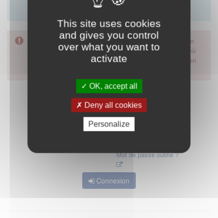
Merci d'utiliser le formulaire de contact en cliquant sur
"démarrer".
This site uses cookies
and gives you control
Pour accéder à ce formulaire, merci d'utiliser votre mot de
over what you want to
passe d'accès aux applications de la HAS. Dans le cas où
activate
vous l'auriez oublié, nous vous invitons à cliquer sur le lien
"mot de passe oublié".
OK, accept all
Deny all cookies
Personalize
Mot de passe oublié ?
Connexion