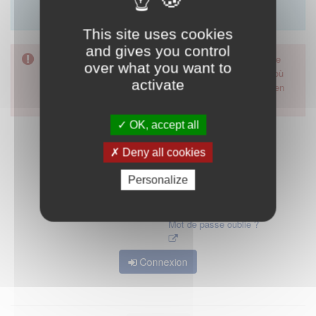
Merci d'utiliser le formulaire de contact en cliquant sur
"démarrer".
This site uses cookies
and gives you control
Pour accéder à ce formulaire, merci d'utiliser votre mot de
over what you want to
passe d'accès aux applications de la HAS. Dans le cas où
activate
vous l'auriez oublié, nous vous invitons à cliquer sur le lien
"mot de passe oublié".
OK, accept all
Deny all cookies
Personalize
Mot de passe oublié ?
Connexion