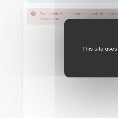
Pour accéder à ce formulaire, merci d'utiliser votre
passe oublié".
This site uses