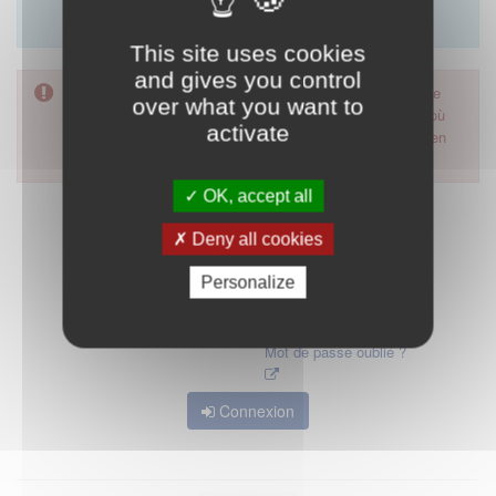
Merci d'utiliser le formulaire de contact en cliquant sur
"démarrer".
This site uses cookies
and gives you control
Pour accéder à ce formulaire, merci d'utiliser votre mot de
over what you want to
passe d'accès aux applications de la HAS. Dans le cas où
activate
vous l'auriez oublié, nous vous invitons à cliquer sur le lien
"mot de passe oublié".
OK, accept all
Deny all cookies
Personalize
Mot de passe oublié ?
Connexion