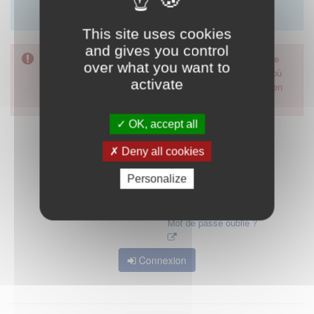
Merci d'utiliser le formulaire de contact en cliquant sur
"démarrer".
This site uses cookies
and gives you control
Pour accéder à ce formulaire, merci d'utiliser votre mot de
over what you want to
passe d'accès aux applications de la HAS. Dans le cas où
activate
vous l'auriez oublié, nous vous invitons à cliquer sur le lien
"mot de passe oublié".
OK, accept all
Deny all cookies
Personalize
Mot de passe oublié ?
Connexion