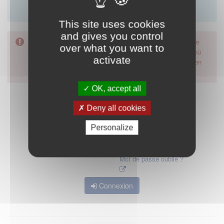
Merci d'utiliser le formulaire de contact en cliquant sur
"démarrer".
This site uses cookies
and gives you control
Pour accéder à ce formulaire, merci d'utiliser votre mot de
over what you want to
passe d'accès aux applications de la HAS. Dans le cas où
activate
vous l'auriez oublié, nous vous invitons à cliquer sur le lien
"mot de passe oublié".
OK, accept all
Deny all cookies
Personalize
Mot de passe oublié ?
Connexion