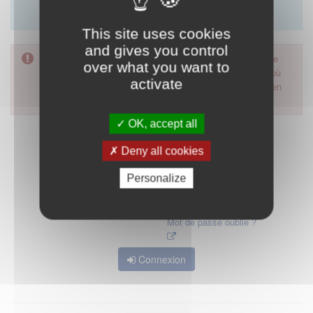
Merci d'utiliser le formulaire de contact en cliquant sur
"démarrer".
This site uses cookies
and gives you control
Pour accéder à ce formulaire, merci d'utiliser votre mot de
over what you want to
passe d'accès aux applications de la HAS. Dans le cas où
activate
vous l'auriez oublié, nous vous invitons à cliquer sur le lien
"mot de passe oublié".
OK, accept all
Deny all cookies
Personalize
Mot de passe oublié ?
Connexion