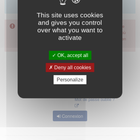
Merci d'utiliser le formulaire de contact en cliquant sur
"démarrer".
This site uses cookies
and gives you control
Pour accéder à ce formulaire, merci d'utiliser votre mot de
over what you want to
passe d'accès aux applications de la HAS. Dans le cas où
activate
vous l'auriez oublié, nous vous invitons à cliquer sur le lien
"mot de passe oublié".
OK, accept all
Deny all cookies
Personalize
Mot de passe oublié ?
Connexion