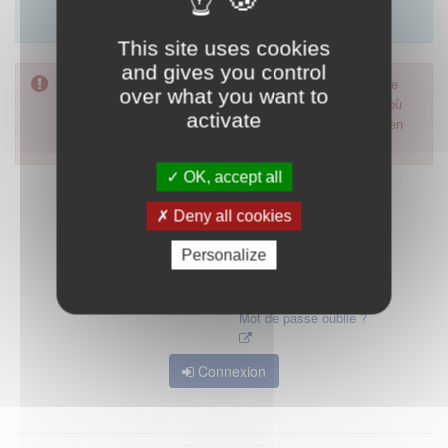
Merci d'utiliser le formulaire de contact en cliquant sur
"démarrer".
This site uses cookies
and gives you control
Pour accéder à ce formulaire, merci d'utiliser votre mot de
over what you want to
passe d'accès aux applications de la HAS. Dans le cas où
activate
vous l'auriez oublié, nous vous invitons à cliquer sur le lien
"mot de passe oublié".
OK, accept all
Deny all cookies
Personalize
Mot de passe oublié ?
Connexion