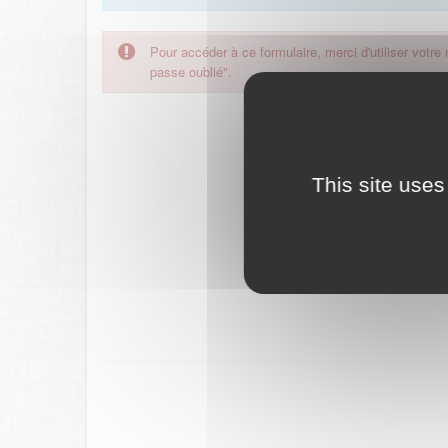
Pour accéder à ce formulaire, merci d'utiliser votre
passe oublié".
This site uses