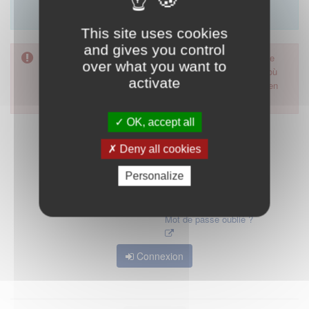
Merci d'utiliser le formulaire de contact en cliquant sur
"démarrer".
This site uses cookies
and gives you control
Pour accéder à ce formulaire, merci d'utiliser votre mot de
over what you want to
passe d'accès aux applications de la HAS. Dans le cas où
activate
vous l'auriez oublié, nous vous invitons à cliquer sur le lien
"mot de passe oublié".
OK, accept all
Deny all cookies
Personalize
Mot de passe oublié ?
Connexion