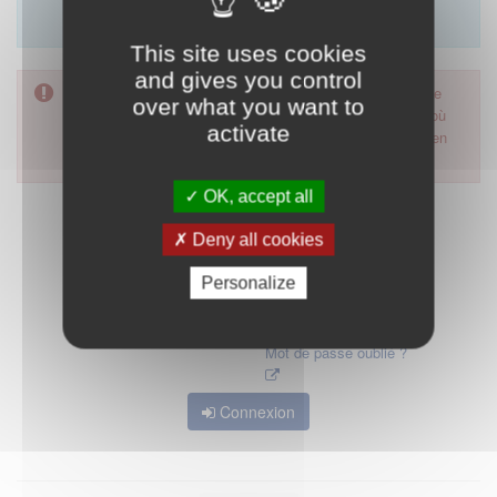
Merci d'utiliser le formulaire de contact en cliquant sur
"démarrer".
This site uses cookies
and gives you control
Pour accéder à ce formulaire, merci d'utiliser votre mot de
over what you want to
passe d'accès aux applications de la HAS. Dans le cas où
activate
vous l'auriez oublié, nous vous invitons à cliquer sur le lien
"mot de passe oublié".
OK, accept all
Deny all cookies
Personalize
Mot de passe oublié ?
Connexion