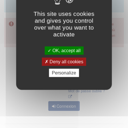
Merci d'utiliser le formulaire de contact en cliquant sur
"démarrer".
This site uses cookies
and gives you control
Pour accéder à ce formulaire, merci d'utiliser votre mot de
over what you want to
passe d'accès aux applications de la HAS. Dans le cas où
activate
vous l'auriez oublié, nous vous invitons à cliquer sur le lien
"mot de passe oublié".
OK, accept all
Deny all cookies
Personalize
Mot de passe oublié ?
Connexion