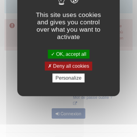
Merci d'utiliser le formulaire de contact en cliquant sur
"démarrer".
This site uses cookies
and gives you control
Pour accéder à ce formulaire, merci d'utiliser votre mot de
over what you want to
passe d'accès aux applications de la HAS. Dans le cas où
activate
vous l'auriez oublié, nous vous invitons à cliquer sur le lien
"mot de passe oublié".
OK, accept all
Deny all cookies
Personalize
Mot de passe oublié ?
Connexion