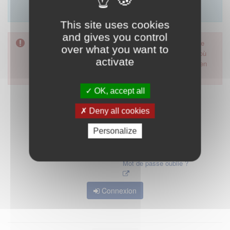
Merci d'utiliser le formulaire de contact en cliquant sur
"démarrer".
This site uses cookies
and gives you control
Pour accéder à ce formulaire, merci d'utiliser votre mot de
over what you want to
passe d'accès aux applications de la HAS. Dans le cas où
activate
vous l'auriez oublié, nous vous invitons à cliquer sur le lien
"mot de passe oublié".
OK, accept all
Deny all cookies
Personalize
Mot de passe oublié ?
Connexion