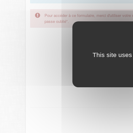
Pour accéder à ce formulaire, merci d'utiliser votre
passe oublié".
This site uses