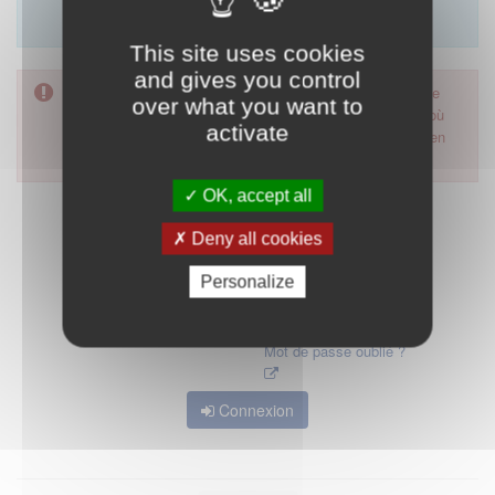
Merci d'utiliser le formulaire de contact en cliquant sur
"démarrer".
This site uses cookies
and gives you control
Pour accéder à ce formulaire, merci d'utiliser votre mot de
over what you want to
passe d'accès aux applications de la HAS. Dans le cas où
activate
vous l'auriez oublié, nous vous invitons à cliquer sur le lien
"mot de passe oublié".
OK, accept all
Deny all cookies
Personalize
Mot de passe oublié ?
Connexion