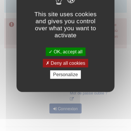
Merci d'utiliser le formulaire de contact en cliquant sur
"démarrer".
This site uses cookies
and gives you control
Pour accéder à ce formulaire, merci d'utiliser votre mot de
over what you want to
passe d'accès aux applications de la HAS. Dans le cas où
activate
vous l'auriez oublié, nous vous invitons à cliquer sur le lien
"mot de passe oublié".
OK, accept all
Deny all cookies
Personalize
Mot de passe oublié ?
Connexion