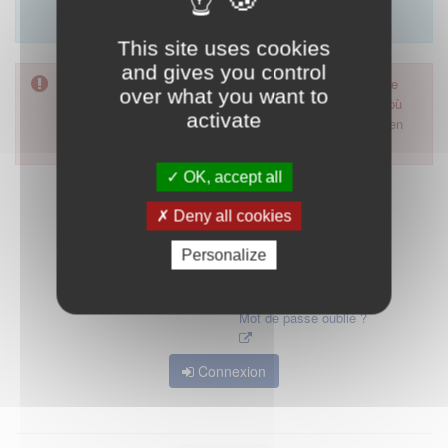
Merci d'utiliser le formulaire de contact en cliquant sur
"démarrer".
This site uses cookies
and gives you control
Pour accéder à ce formulaire, merci d'utiliser votre mot de
over what you want to
passe d'accès aux applications de la HAS. Dans le cas où
activate
vous l'auriez oublié, nous vous invitons à cliquer sur le lien
"mot de passe oublié".
OK, accept all
Deny all cookies
Personalize
Mot de passe oublié ?
Connexion