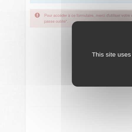
Pour accéder à ce formulaire, merci d'utiliser votre
passe oublié".
This site uses