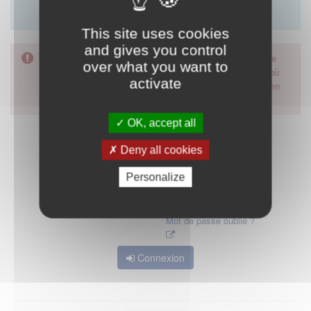
Merci d'utiliser le formulaire de contact en cliquant sur
"démarrer".
This site uses cookies
and gives you control
Pour accéder à ce formulaire, merci d'utiliser votre mot de
over what you want to
passe d'accès aux applications de la HAS. Dans le cas où
activate
vous l'auriez oublié, nous vous invitons à cliquer sur le lien
"mot de passe oublié".
OK, accept all
Deny all cookies
Personalize
Mot de passe oublié ?
Connexion